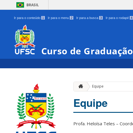
BRASIL
Ir para o conteúdo
1
Ir para o menu
2
Ir para a busca
3
Ir para o rodapé
4
Curso de Graduação 
Equipe
Equipe
Profa. Heloísa Teles – Coord