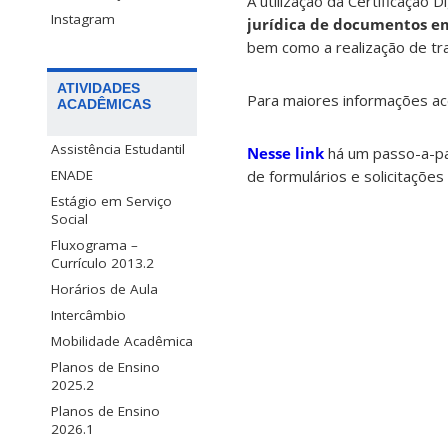
A utilização da Certificação D
Instagram
jurídica de documentos e
bem como a realização de tr
ATIVIDADES
Para maiores informações a
ACADÊMICAS
Assistência Estudantil
Nesse link
há um passo-a-pass
ENADE
de formulários e solicitações 
Estágio em Serviço
Social
Fluxograma –
Currículo 2013.2
Horários de Aula
Intercâmbio
Mobilidade Acadêmica
Planos de Ensino
2025.2
Planos de Ensino
2026.1