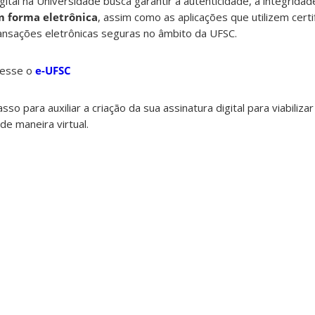
igital na Universidade busca garantir a autenticidade, a integrida
m forma eletrônica
, assim como as aplicações que utilizem certif
ansações eletrônicas seguras no âmbito da UFSC.
cesse o
e-UFSC
o para auxiliar a criação da sua assinatura digital para viabiliz
de maneira virtual.