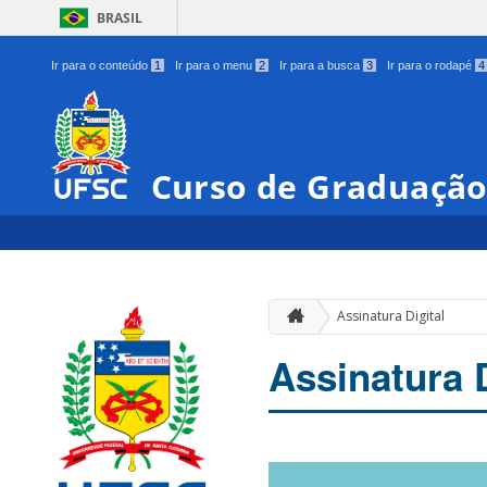
BRASIL
Ir para o conteúdo
1
Ir para o menu
2
Ir para a busca
3
Ir para o rodapé
4
Curso de Graduação 
Assinatura Digital
Assinatura D