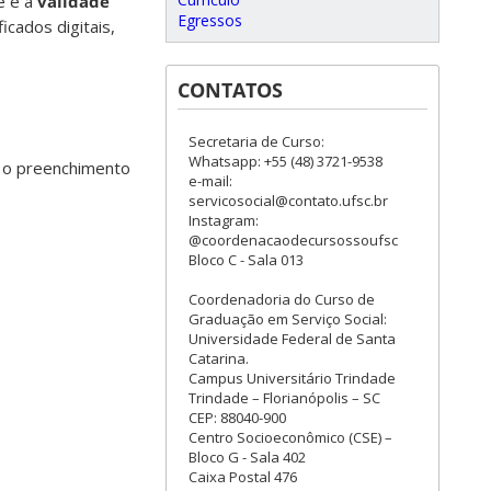
de e a
validade
Egressos
icados digitais,
CONTATOS
Secretaria de Curso:
Whatsapp: +55 (48) 3721-9538
ar o preenchimento
e-mail:
servicosocial@contato.ufsc.br
Instagram:
@coordenacaodecursossoufsc
Bloco C - Sala 013
Coordenadoria do Curso de
Graduação em Serviço Social:
Universidade Federal de Santa
Catarina.
Campus Universitário Trindade
Trindade – Florianópolis – SC
CEP: 88040-900
Centro Socioeconômico (CSE) –
Bloco G - Sala 402
Caixa Postal 476