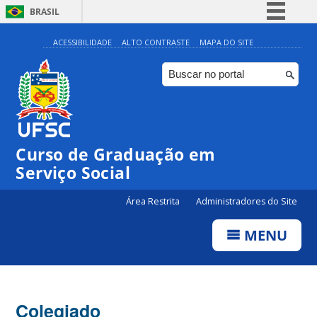
BRASIL
Simplifique!
ACESSIBILIDADE
ALTO CONTRASTE
MAPA DO SITE
Comunica BR
Participe
Acesso à informação
Legislação
Curso de Graduação em
Canais
Serviço Social
Área Restrita
Administradores do Site
MENU
Colegiado