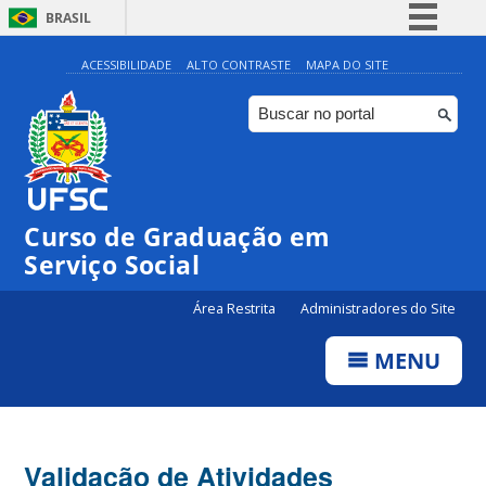
BRASIL
Simplifique!
ACESSIBILIDADE
ALTO CONTRASTE
MAPA DO SITE
Comunica BR
Participe
Acesso à informação
Legislação
Curso de Graduação em
Canais
Serviço Social
Área Restrita
Administradores do Site
MENU
Validação de Atividades